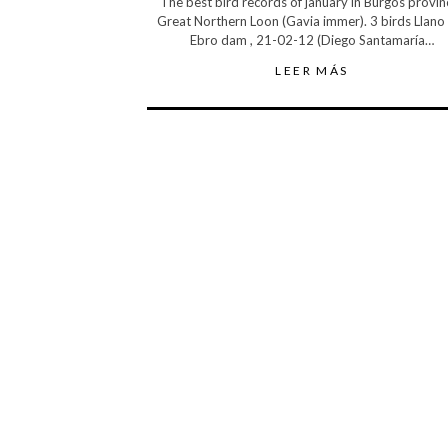
The best bird records of january in Burgos provin
Great Northern Loon (Gavia immer). 3 birds Llano 
Ebro dam , 21-02-12 (Diego Santamaría…
LEER MÁS