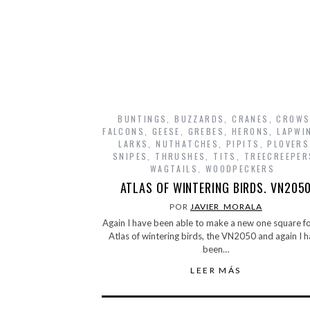
BUNTINGS
,
BUZZARDS
,
CRANES
,
CROW
FALCONS
,
GEESE
,
GREBES
,
HERONS
,
LAPWI
LARKS
,
NUTHATCHES
,
PIPITS
,
PLOVERS
SNIPES
,
THRUSHES
,
TITS
,
TREECREEPER
WAGTAILS
,
WOODPECKERS
ATLAS OF WINTERING BIRDS. VN205
POR
JAVIER_MORALA
Again I have been able to make a new one square fo
Atlas of wintering birds, the VN2050 and again I 
been…
LEER MÁS