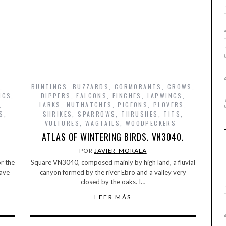
S
,
BUNTINGS
,
BUZZARDS
,
CORMORANTS
,
CROWS
,
NGS
,
DIPPERS
,
FALCONS
,
FINCHES
,
LAPWINGS
,
,
LARKS
,
NUTHATCHES
,
PIGEONS
,
PLOVERS
,
S
,
SHRIKES
,
SPARROWS
,
THRUSHES
,
TITS
,
VULTURES
,
WAGTAILS
,
WOODPECKERS
0
ATLAS OF WINTERING BIRDS. VN3040.
POR
JAVIER_MORALA
r the
Square VN3040, composed mainly by high land, a fluvial
have
canyon formed by the river Ebro and a valley very
closed by the oaks. I…
LEER MÁS