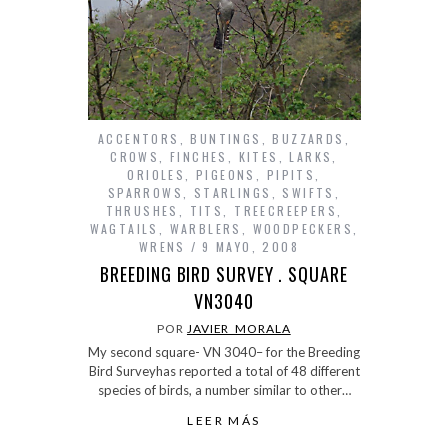
ACCENTORS
,
BUNTINGS
,
BUZZARDS
,
CROWS
,
FINCHES
,
KITES
,
LARKS
,
ORIOLES
,
PIGEONS
,
PIPITS
,
SPARROWS
,
STARLINGS
,
SWIFTS
,
THRUSHES
,
TITS
,
TREECREEPERS
,
WAGTAILS
,
WARBLERS
,
WOODPECKERS
,
WRENS
9 MAYO, 2008
BREEDING BIRD SURVEY . SQUARE
VN3040
POR
JAVIER_MORALA
My second square- VN 3040– for the Breeding
Bird Surveyhas reported a total of 48 different
species of birds, a number similar to other…
LEER MÁS