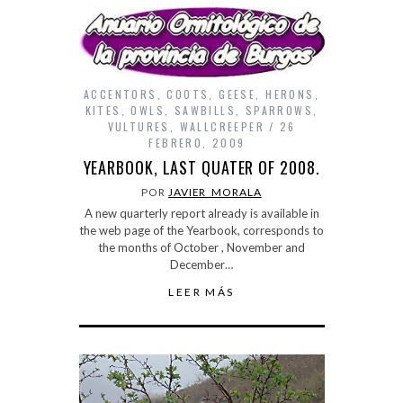
ACCENTORS
,
COOTS
,
GEESE
,
HERONS
,
KITES
,
OWLS
,
SAWBILLS
,
SPARROWS
,
VULTURES
,
WALLCREEPER
26
FEBRERO, 2009
YEARBOOK, LAST QUATER OF 2008.
POR
JAVIER_MORALA
A new quarterly report already is available in
the web page of the Yearbook, corresponds to
the months of October , November and
December…
LEER MÁS