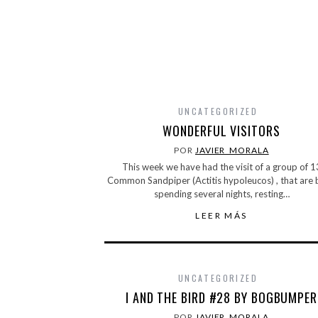
UNCATEGORIZED
WONDERFUL VISITORS
POR
JAVIER_MORALA
This week we have had the visit of a group of 1
Common Sandpiper (Actitis hypoleucos) , that are
spending several nights, resting…
LEER MÁS
UNCATEGORIZED
I AND THE BIRD #28 BY BOGBUMPER
POR
JAVIER_MORALA