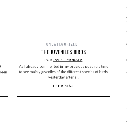
UNCATEGORIZED
THE JUVENILES BIRDS
POR
JAVIER_MORALA
As I already commented in my previous post, it is time
3
to see mainly juveniles of the different species of birds,
 been
yesterday after a…
LEER MÁS