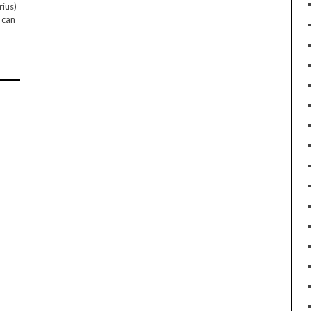
rius)
 can