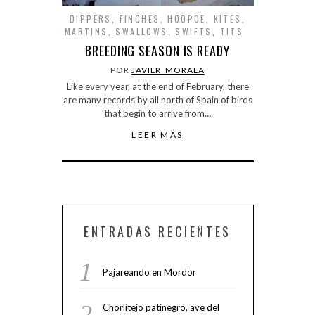
DIPPERS
,
FINCHES
,
HOOPOE
,
KITES
,
MARTINS
,
SWALLOWS
,
SWIFTS
,
TITS
BREEDING SEASON IS READY
POR
JAVIER_MORALA
Like every year, at the end of February, there
are many records by all north of Spain of birds
that begin to arrive from…
LEER MÁS
ENTRADAS RECIENTES
Pajareando en Mordor
Chorlitejo patinegro, ave del