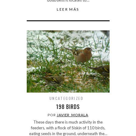
doubtless it locates to…
LEER MÁS
UNCATEGORIZED
198 BIRDS
POR
JAVIER_MORALA
These days there is much activity in the
feeders, with a flock of Siskin of 110 birds,
eating seeds in the ground, underneath the…