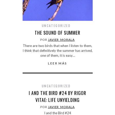
UNCATEGORIZED
THE SOUND OF SUMMER
POR
JAVIER_MORALA
There are two birds that when I listen to them,
I think that definitively the summer has arrived,
one of them, it is easy…
LEER MÁS
UNCATEGORIZED
I AND THE BIRD #24 BY RIGOR
VITAE: LIFE UNYIELDING
POR
JAVIER_MORALA
I and the Bird #24