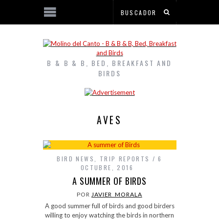
B & B & B, BED, BREAKFAST AND
BIRDS
AVES
BIRD NEWS
,
TRIP REPORTS
6
OCTUBRE, 2016
A SUMMER OF BIRDS
POR
JAVIER_MORALA
A good summer full of birds and good birders
willing to enjoy watching the birds in northern