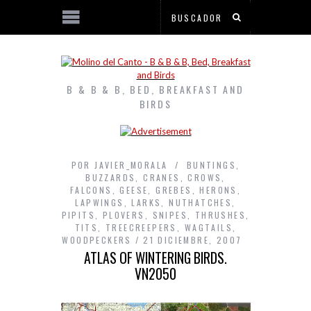
B & B & B, BED, BREAKFAST AND
BIRDS
POR
JAVIER_MORALA
BUNTINGS
,
BUZZARDS
,
CRANES
,
CROWS
,
FALCONS
,
GEESE
,
GREBES
,
HERONS
,
LAPWINGS
,
LARKS
,
NUTHATCHES
,
PIPITS
,
PLOVERS
,
SNIPES
,
THRUSHES
,
TITS
,
TREECREEPERS
,
WAGTAILS
,
WOODPECKERS
21 DICIEMBRE, 2007
ATLAS OF WINTERING BIRDS.
VN2050