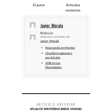
El autor
Artículos
recientes
Javier_Morala
Website
Artículos recientes de
Javier_Morala
Pajareando en Mordor
Chorlitejo patinegro,
ave del año
GDB en Las
Merindades
ARTÍCULO ANTERIOR
ATLAS OF WINTERING BIRDS. VN3040.