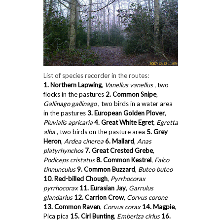
List of species recorder in the routes:
1.
Northern Lapwing
,
Vanellus vanellus ,
two
flocks in the pastures
2. Common
Snipe
,
Gallinago gallinago
, two birds in a water area
in the pastures
3.
European Golden Plover
,
Pluvialis apricaria
4. Great White Egret
,
Egretta
alba
, two birds on the pasture area
5. Grey
Heron
,
Ardea cinerea
6. Mallard
,
Anas
platyrhynchos
7. Great Crested Grebe
,
Podiceps cristatus
8. Common Kestrel
,
Falco
tinnunculus
9. Common Buzzard
,
Buteo buteo
10. Red-billed Chough
,
Pyrrhocorax
pyrrhocorax
11. Eurasian Jay
,
Garrulus
glandarius
12. Carrion Crow
,
Corvus corone
13. Common Raven
,
Corvus corax
14. Magpie
,
Pica pica
15. Cirl Bunting
,
Emberiza cirlus
16.