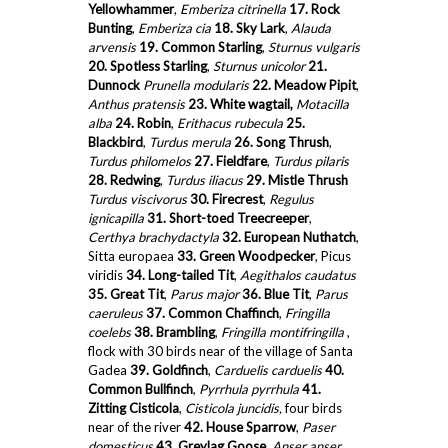
Yellowhammer
,
Emberiza citrinella
17. Rock
Bunting
,
Emberiza cia
18. Sky Lark
,
Alauda
arvensis
19. Common Starling
,
Sturnus vulgaris
20. Spotless Starling
,
Sturnus unicolor
21.
Dunnock
Prunella modularis
22. Meadow Pipit
,
Anthus pratensis
23. White wagtail,
Motacilla
alba
24. Robin
,
Erithacus rubecula
25.
Blackbird
,
Turdus merula
26. Song Thrush
,
Turdus philomelos
27. Fieldfare
,
Turdus pilaris
28. Redwing
,
Turdus iliacus
29. Mistle Thrush
Turdus viscivorus
30. Firecrest
,
Regulus
ignicapilla
31. Short-toed Treecreeper
,
Certhya brachydactyla
32. European Nuthatch
,
Sitta europaea
33. Green Woodpecker
, Picus
viridis
34. Long-tailed Tit
,
Aegithalos caudatus
35. Great Tit
,
Parus major
36. Blue Tit
,
Parus
caeruleus
37. Common Chaffinch
,
Fringilla
coelebs
38. Brambling
,
Fringilla montifringilla
,
flock with 30 birds near of the village of Santa
Gadea
39. Goldfinch
,
Carduelis carduelis
40.
Common Bullfinch
,
Pyrrhula pyrrhula
41.
Zitting Cisticola
,
Cisticola juncidis,
four birds
near of the river
42. House Sparrow
,
Paser
domesticus
43. Greylag Goose
,
Anser anser,