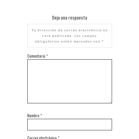
Deja una respuesta
Tu dirección de correo electrónico no
será publicada.
Los campos
obligatorios están marcados con
*
Comentario
*
Nombre
*
Correo electrónico
*