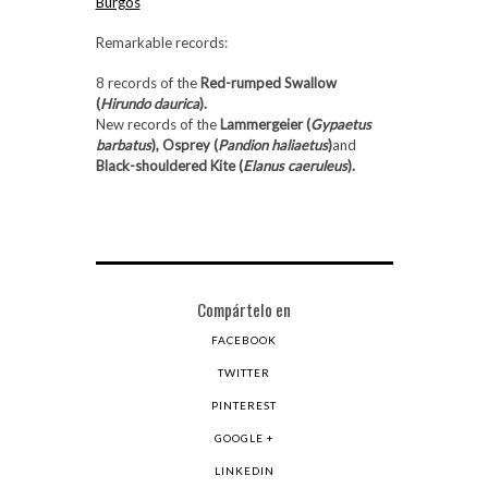
Burgos
Remarkable records:
8 records of the
Red-rumped Swallow
(
Hirundo daurica
).
New records of the
Lammergeier (
Gypaetus
barbatus
), Osprey (
Pandion haliaetus
)
and
Black-shouldered Kite (
Elanus caeruleus
).
Compártelo en
FACEBOOK
TWITTER
PINTEREST
GOOGLE +
LINKEDIN