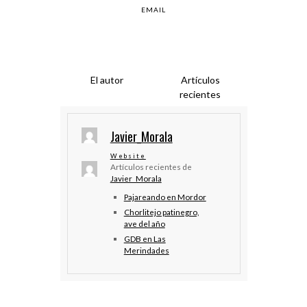
EMAIL
El autor
Artículos
recientes
Javier_Morala
Website
Artículos recientes de
Javier_Morala
Pajareando en Mordor
Chorlitejo patinegro,
ave del año
GDB en Las
Merindades