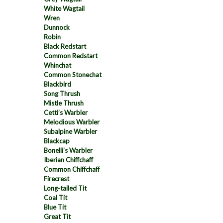
White Wagtail
Wren
Dunnock
Robin
Black Redstart
Common Redstart
Whinchat
Common Stonechat
Blackbird
Song Thrush
Mistle Thrush
Cetti’s Warbler
Melodious Warbler
Subalpine Warbler
Blackcap
Bonelli’s Warbler
Iberian Chiffchaff
Common Chiffchaff
Firecrest
Long-tailed Tit
Coal Tit
Blue Tit
Great Tit