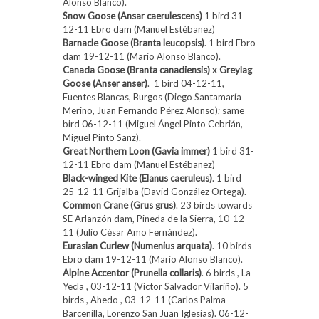
Alonso Blanco).
Snow Goose (Ansar caerulescens)
1 bird 31-
12-11 Ebro dam (Manuel Estébanez)
Barnacle Goose (Branta leucopsis)
. 1 bird Ebro
dam 19-12-11 (Mario Alonso Blanco).
Canada Goose (Branta canadiensis) x Greylag
Goose (Anser anser)
. 1 bird 04-12-11,
Fuentes Blancas, Burgos (Diego Santamaría
Merino, Juan Fernando Pérez Alonso); same
bird 06-12-11 (Miguel Ángel Pinto Cebrián,
Miguel Pinto Sanz).
Great Northern Loon (Gavia immer)
1 bird 31-
12-11 Ebro dam (Manuel Estébanez)
Black-winged Kite (Elanus caeruleus)
. 1 bird
25-12-11 Grijalba (David González Ortega).
Common Crane (Grus grus)
. 23 birds towards
SE Arlanzón dam, Pineda de la Sierra, 10-12-
11 (Julio César Amo Fernández).
Eurasian Curlew (Numenius arquata)
. 10 birds
Ebro dam 19-12-11 (Mario Alonso Blanco).
Alpine Accentor (Prunella collaris)
. 6 birds , La
Yecla , 03-12-11 (Víctor Salvador Vilariño). 5
birds , Ahedo , 03-12-11 (Carlos Palma
Barcenilla, Lorenzo San Juan Iglesias). 06-12-