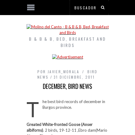
B & B & B, BED, BREAKFAST AND
BIRDS
POR
JAVIER_MORALA
BIRD
NEWS
31 DICIEMBRE, 2011
DECEMBER, BIRD NEWS
T
he best bird records of december in
Burgos province.
Greated White-fronted Goose (Anser
albiforns)
. 2 birds, 19-12-11 ,Ebro dam(Mario