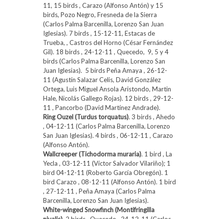
11, 15 birds , Carazo (Alfonso Antón) y 15
birds, Pozo Negro, Fresneda de la Sierra
(Carlos Palma Barcenilla, Lorenzo San Juan
Iglesias). 7 birds , 15-12-11, Estacas de
Trueba, , Castros del Horno (César Fernández
Gil). 18 birds , 24-12-11 , Quecedo, 9, 5 y 4
birds (Carlos Palma Barcenilla, Lorenzo San
Juan Iglesias). 5 birds Peña Amaya , 26-12-
11 (Agustín Salazar Celis, David González
Ortega, Luis Miguel Ansola Aristondo, Martin
Hale, Nicolás Gallego Rojas). 12 birds , 29-12-
11 , Pancorbo (David Martínez Andrade).
Ring Ouzel (Turdus torquatus)
. 3 birds , Ahedo
, 04-12-11 (Carlos Palma Barcenilla, Lorenzo
San Juan Iglesias). 4 birds , 06-12-11 , Carazo
(Alfonso Antón).
Wallcreeper (Tichodorma muraria)
. 1 bird , La
Yecla , 03-12-11 (Víctor Salvador Vilariño); 1
bird 04-12-11 (Roberto García Obregón). 1
bird Carazo , 08-12-11 (Alfonso Antón). 1 bird
, 27-12-11 , Peña Amaya (Carlos Palma
Barcenilla, Lorenzo San Juan Iglesias).
White-winged Snowfinch (Montifringilla