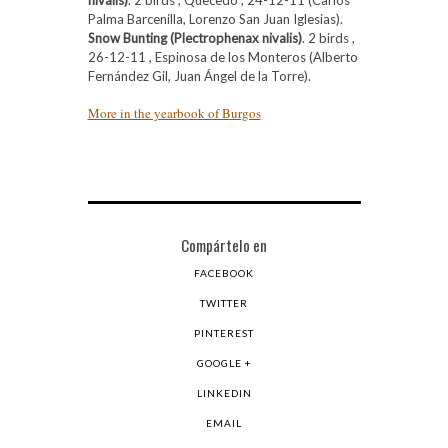
nivalis)
. 2 birds , Quecedo , 24-12-11 (Carlos
Palma Barcenilla, Lorenzo San Juan Iglesias).
Snow Bunting (Plectrophenax nivalis)
. 2 birds ,
26-12-11 , Espinosa de los Monteros (Alberto
Fernández Gil, Juan Ángel de la Torre).
More in the yearbook of Burgos
Compártelo en
FACEBOOK
TWITTER
PINTEREST
GOOGLE +
LINKEDIN
EMAIL