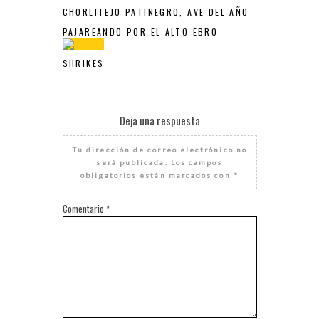
CHORLITEJO PATINEGRO, AVE DEL AÑO
PAJAREANDO POR EL ALTO EBRO
SHRIKES
Deja una respuesta
Tu dirección de correo electrónico no
será publicada.
Los campos
obligatorios están marcados con
*
Comentario
*