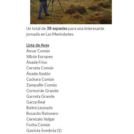
Un total de
38 especies
para una interesante
jornada en Las Merindades.
Lista de Aves
Ánsar Común
Silbón Europeo
Ánade Friso
Cerceta Común
Ánade Azulón
Cuchara Común
Zampullín Común
Cormorán Grande
Garceta Grande
Garza Real
Buitre Leonado
Busardo Ratonero
Cernícalo Vulgar
Focha Común
Gaviota Sombría (1)