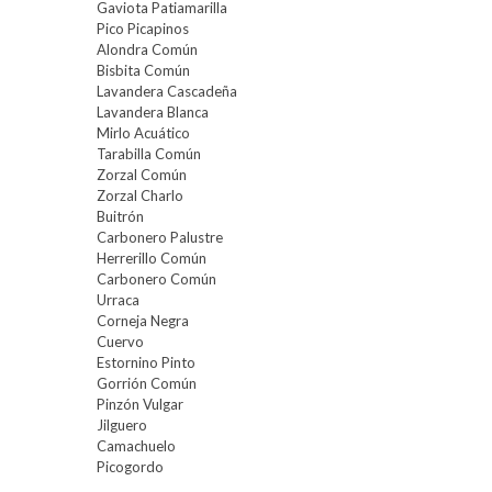
Gaviota Patiamarilla
Pico Picapinos
Alondra Común
Bisbita Común
Lavandera Cascadeña
Lavandera Blanca
Mirlo Acuático
Tarabilla Común
Zorzal Común
Zorzal Charlo
Buitrón
Carbonero Palustre
Herrerillo Común
Carbonero Común
Urraca
Corneja Negra
Cuervo
Estornino Pinto
Gorrión Común
Pinzón Vulgar
Jilguero
Camachuelo
Picogordo