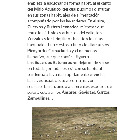
empieza a escuchar de forma habitual el canto
del
Mirlo
Acuático
, del cual pudimos disfrutar
en sus zonas habituales de alimentación,
acompañado por las lavanderas. En el aire,
Cuervos
y
Buitres
Leonados
, mientras que
entre los árboles y arbustos del valle, los
Zorzales
y los Fringílidos has sido los más
habituales. Entre estos últimos los llamativos
Picogordo
, Camachuelo y el no menos
llamativo, aunque común,
Jilguero
.
Los
Busardos
Ratoneros
no dejaron de verse
en toda la jornada, eso sí, con su habitual
tendencia a levantar rápidamente el vuelo.
Las aves acuáticas tuvieron la mayor
representación, unido a diferentes especies de
patos, estaban los
Ánsares
,
Gaviotas
,
Garzas
,
Zampullines
….