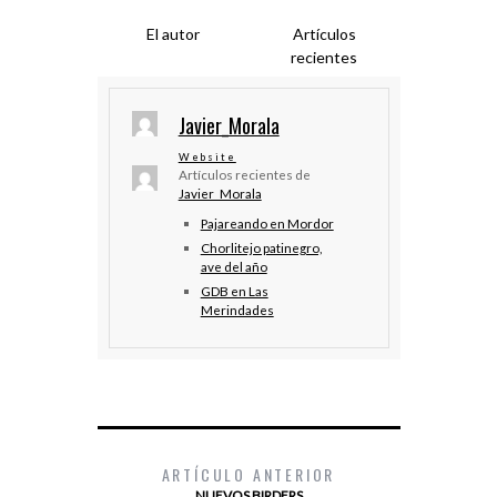
El autor
Artículos
recientes
Javier_Morala
Website
Artículos recientes de
Javier_Morala
Pajareando en Mordor
Chorlitejo patinegro,
ave del año
GDB en Las
Merindades
ARTÍCULO ANTERIOR
NUEVOS BIRDERS