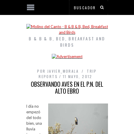
B & B & B, BED, BREAKFAST AND
BIRDS
POR
JAVIER_MORALA
TRIP
REPORTS
11 MAYO, 2012
OBSERVANDO AVES EN EL P.N. DEL
ALTO EBRO
l día no
empezó
del todo
bien, una
lluvia