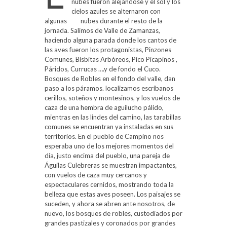
nubes fueron alejándose y el sol y los
cielos azules se alternaron con
algunas nubes durante el resto de la
jornada. Salimos de Valle de Zamanzas,
haciendo alguna parada donde los cantos de
las aves fueron los protagonistas, Pinzones
Comunes, Bisbitas Arbóreos, Pico Picapinos ,
Páridos, Currucas ….y de fondo el Cuco.
Bosques de Robles en el fondo del valle, dan
paso a los páramos. localizamos escribanos
cerillos, soteños y montesinos, y los vuelos de
caza de una hembra de aguilucho pálido,
mientras en las lindes del camino, las tarabillas
comunes se encuentran ya instaladas en sus
territorios. En el pueblo de Campino nos
esperaba uno de los mejores momentos del
día, justo encima del pueblo, una pareja de
Águilas Culebreras se muestran impactantes,
con vuelos de caza muy cercanos y
espectaculares cernidos, mostrando toda la
belleza que estas aves poseen. Los paisajes se
suceden, y ahora se abren ante nosotros, de
nuevo, los bosques de robles, custodiados por
grandes pastizales y coronados por grandes