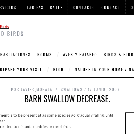
RVICIOS
TARIFAS – RATES
CONTACTO – CONTACT
O
ND BIRDS
HABITACIONES – ROOMS
AVES Y PAJAREO – BIRDS & BIRD
PREPARE YOUR VISIT
BLOG
NATURE IN YOUR HOME / N
POR
JAVIER_MORALA
SWALLOWS
17 JUNIO, 2008
BARN SWALLOW DECREASE.
ent is to be present at as some species go gradually falling, until
ear.
lated to distant countries or rare birds.