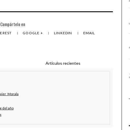
Compártelo en
TEREST
GOOGLE +
LINKEDIN
EMAIL
Artículos recientes
avier_Morala
e del año
s