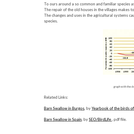
To ours around a so common and familiar species a
The repair of the old houses in the villages makes to
The changes and uses in the agricultural systems c
species.
graph with the d
Related Links:
Barn Swallow in Burgos
, by
Yearbook of the birds o
Barn Swallow in Spain
, by
SEO/BirdLife
, pdf file.