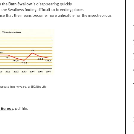
s the
Barn Swallow
is disappearing quickly
 the Swallows finding difficult to breeding places.
ause that the means become more unhealthy for the insectivorous
ecrease in nine years, by SEO/BirdLife
f Burgos
, pdf file.