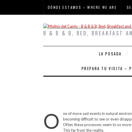
DÓNDE ESTAMOS – WHERE WE ARE
SE
B & B & B, BED, BREAKFAST A
LA POSADA
PREPARA TU VISITA – 
O
ne of more sad events in natural environm
becoming difficult to see or even disapp
Often these processes seem to us more re
This far from the reality.