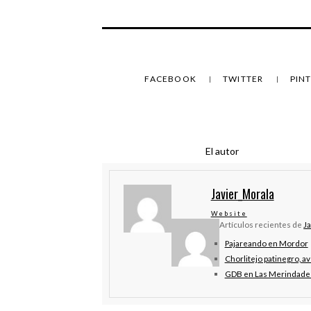
FACEBOOK
TWITTER
PIN
El autor
Javier_Morala
Website
Artículos recientes de
J
Pajareando en Mordor
Chorlitejo patinegro, av
GDB en Las Merindade