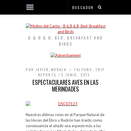
B & B & B, BED, BREAKFAST AND
BIRDS
POR
JAVIER_MORALA
FALCONS
,
TRIP
REPORTS
5 JUNIO, 2015
ESPECTACULARES AVES EN LAS
MERINDADES
Nuestras últimas rutas en el Parque Natural de
las Hoces del Ebro y Rudrón han traído como
consecuencia el añadir una especie más a las