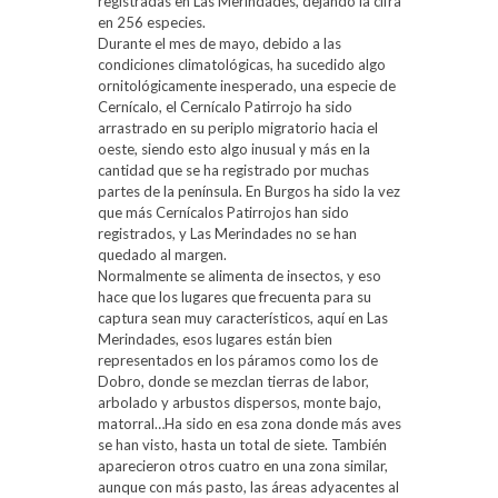
registradas en Las Merindades, dejando la cifra
en 256 especies.
Durante el mes de mayo, debido a las
condiciones climatológicas, ha sucedido algo
ornitológicamente inesperado, una especie de
Cernícalo, el Cernícalo Patirrojo ha sido
arrastrado en su periplo migratorio hacia el
oeste, siendo esto algo inusual y más en la
cantidad que se ha registrado por muchas
partes de la península. En Burgos ha sido la vez
que más Cernícalos Patirrojos han sido
registrados, y Las Merindades no se han
quedado al margen.
Normalmente se alimenta de insectos, y eso
hace que los lugares que frecuenta para su
captura sean muy característicos, aquí en Las
Merindades, esos lugares están bien
representados en los páramos como los de
Dobro, donde se mezclan tierras de labor,
arbolado y arbustos dispersos, monte bajo,
matorral…Ha sido en esa zona donde más aves
se han visto, hasta un total de siete. También
aparecieron otros cuatro en una zona similar,
aunque con más pasto, las áreas adyacentes al