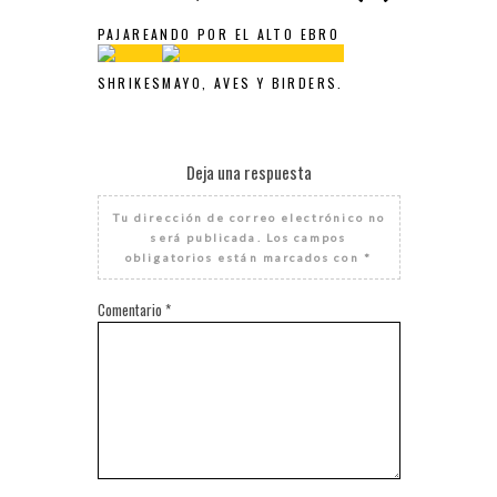
PAJAREANDO POR EL ALTO EBRO
SHRIKES
MAYO, AVES Y BIRDERS.
Deja una respuesta
Tu dirección de correo electrónico no
será publicada.
Los campos
obligatorios están marcados con
*
Comentario
*