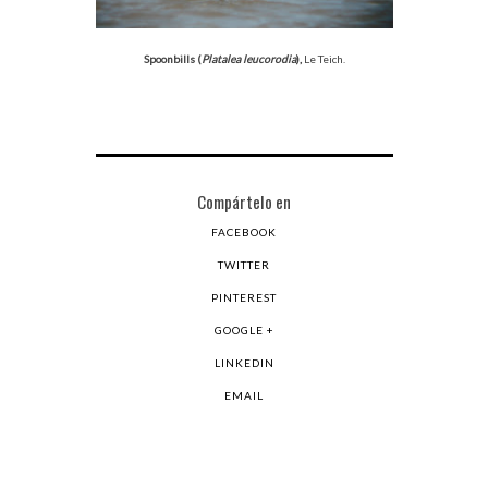
Spoonbills (
Platalea leucorodia
),
Le Teich.
Compártelo en
FACEBOOK
TWITTER
PINTEREST
GOOGLE +
LINKEDIN
EMAIL