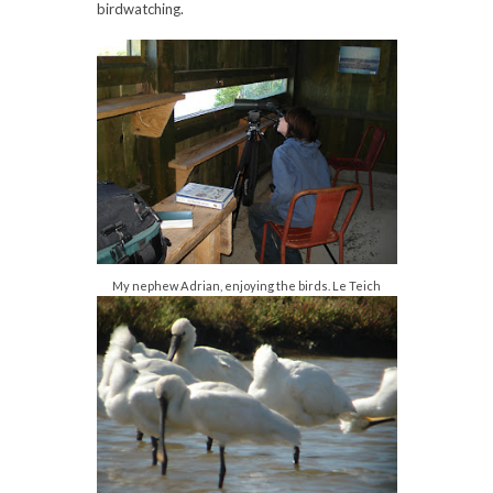
birdwatching.
My nephew Adrian, enjoying the birds. Le Teich