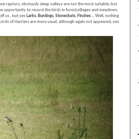
ese raptors, obviously deep valleys are not the most suitable, but
he opportunity to record the birds in forest,villages and meadows.
ff us , but yes
Larks
,
Buntings
,
Stonechats
,
Finches
… Well, nothing
cords of Harriers are more usual, although again not appeared, yes