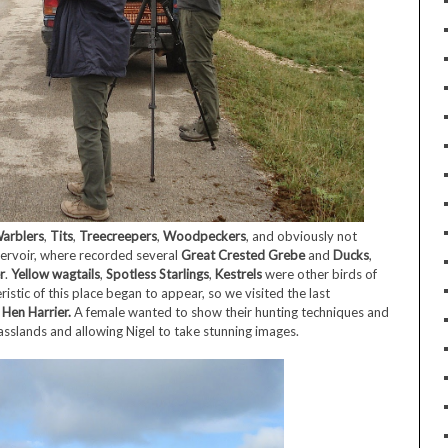
arblers
,
Tits
,
Treecreepers
,
Woodpeckers
, and obviously not
ervoir, where recorded several
Great Crested Grebe
and
Ducks
,
r
.
Yellow wagtails
,
Spotless Starlings
,
Kestrels
were other birds of
ristic of this place began to appear, so we visited the last
d
Hen Harrier.
A female wanted to show their hunting techniques and
asslands and allowing Nigel to take stunning images.