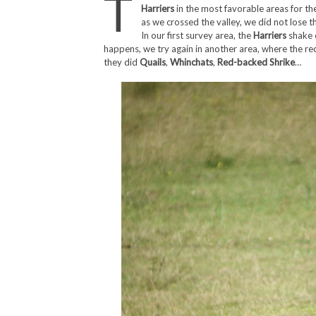
T
Harriers
in the most favorable areas for th
as we crossed the valley, we did not lose t
In our first survey area, the
Harriers
shake o
happens, we try again in another area, where the re
they did
Quails
,
Whinchats
,
Red-backed Shrike
…