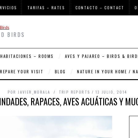
RVICIOS
TARIFAS – RATES
CONTACTO – CONTACT
O
ND BIRDS
HABITACIONES – ROOMS
AVES Y PAJAREO – BIRDS & BIRD
PREPARE YOUR VISIT
BLOG
NATURE IN YOUR HOME / N
POR
JAVIER_MORALA
TRIP REPORTS
13 JULIO, 2014
INDADES, RAPACES, AVES ACUÁTICAS Y MU