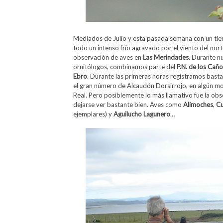
Mediados de Julio y esta pasada semana con un tie
todo un intenso frío agravado por el viento del nor
observación de aves en
Las Merindades
. Durante n
ornitólogos, combinamos parte del
P.N. de los Cañ
Ebro
. Durante las primeras horas registramos bast
el gran número de Alcaudón Dorsirrojo, en algún m
Real. Pero posiblemente lo más llamativo fue la obs
dejarse ver bastante bien. Aves como
Alimoches
,
Cu
ejemplares) y
Aguilucho
Lagunero
…