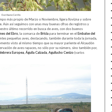
Escribano Cerillo
mpo más propio de Marzo o Noviembre, ligera llovizna y sobre
te. Aún así seguimos con unas muy buenas cifras de registros y
uestro último recorrido en busca de aves, con dos buenos
ones del Ebro
, la comarca de
Bricia
para terminar en el
Embalse del
antes pequeñas aves, destacando, también durante toda la jornada,
omento visto al mismo tiempo que su mayor pariente el Alcaudón
ervación de aves rapaces, no sólo por su número, sino también por,
lebrera
Europea
,
Águila
Calzada
,
Aguilucho
Cenizo
(varios