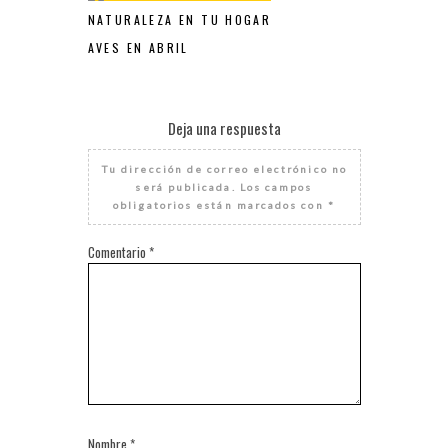
NATURALEZA EN TU HOGAR
AVES EN ABRIL
Deja una respuesta
Tu dirección de correo electrónico no
será publicada.
Los campos
obligatorios están marcados con
*
Comentario
*
Nombre
*