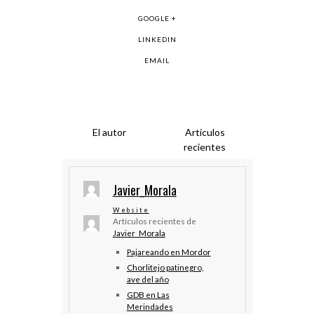
GOOGLE +
LINKEDIN
EMAIL
El autor
Artículos
recientes
Javier_Morala
Website
Artículos recientes de
Javier_Morala
Pajareando en Mordor
Chorlitejo patinegro,
ave del año
GDB en Las
Merindades