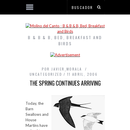
B & B & B, BED, BREAKFAST AND
BIRDS
POR
JAVIER_MORALA
UNCATEGORIZED
11 ABRIL, 2006
THE SPRING CONTINUES ARRIVING
Today, the
Barn
Swallows and
House
Martins have