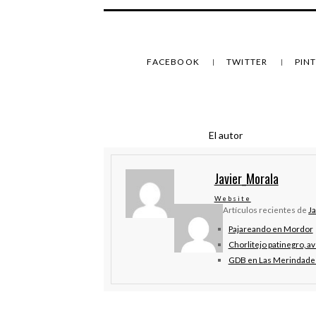
FACEBOOK
TWITTER
PIN
El autor
Javier_Morala
Website
Artículos recientes de
J
Pajareando en Mordor
Chorlitejo patinegro, av
GDB en Las Merindade