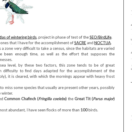
tlas of wintering birds
, project in phase of test of the
SEO/BirdLife
.
e ones that I have for the accomplishment of
SACRE
and
NOCTUA
.
is a zone very difficult to take a census, since the habitats are varied
e been enough time, as well as the effort that supposes the
nesses.
sea level, by these two factors, this zone tends to be of great
gh difficulty to find days adapted for the accomplishment of the
ably), it is cleared, with which the mornings appear with heavy frost
 to miss some species that usually are present other years, possibly
 winter.
ted
Common Chafinch (
Fringilla coelebs
)
the
Great Tit (
Parus major
)
ost abundant, I have seen flocks of more than
100
birds.