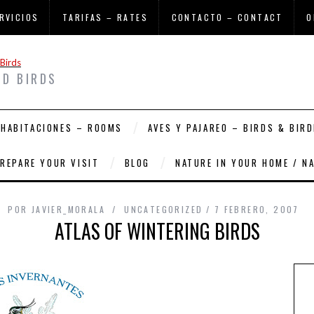
RVICIOS
TARIFAS – RATES
CONTACTO – CONTACT
O
ND BIRDS
HABITACIONES – ROOMS
AVES Y PAJAREO – BIRDS & BIRD
PREPARE YOUR VISIT
BLOG
NATURE IN YOUR HOME / N
POR
JAVIER_MORALA
UNCATEGORIZED
7 FEBRERO, 2007
ATLAS OF WINTERING BIRDS