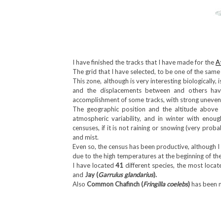
I have finished the tracks that I have made for the
A
The grid that I have selected, to be one of the sam
This zone, although is very interesting biologically, 
and the displacements between and others hav
accomplishment of some tracks, with strong uneven
The geographic position and the altitude above 
atmospheric variability, and in winter with enou
censuses, if it is not raining or snowing (very prob
and mist.
Even so, the census has been productive, although I
due to the high temperatures at the beginning of the
I have located
41
different species, the most loca
and
Jay (
Garrulus glandarius
).
Also
Common Chafinch (
Fringilla coelebs
)
has been m