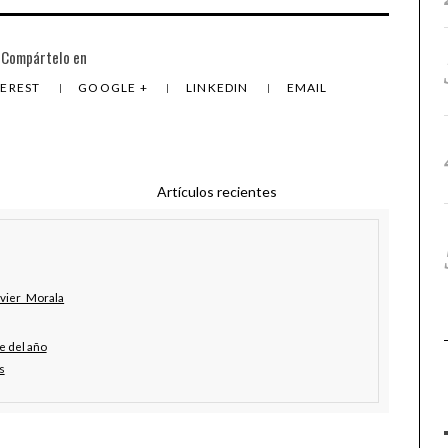
Compártelo en
TEREST
GOOGLE +
LINKEDIN
EMAIL
Artículos recientes
avier_Morala
e del año
s