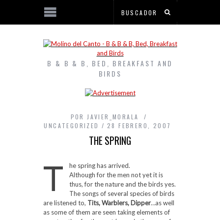
B & B & B, BED, BREAKFAST AND
BIRDS
POR
JAVIER_MORALA
UNCATEGORIZED
28 FEBRERO, 2007
THE SPRING
T
he spring has arrived.
Although for the men not yet it is
thus, for the nature and the birds yes.
The songs of several species of birds
are listened to,
Tits, Warblers, Dipper
…as well
as some of them are seen taking elements of