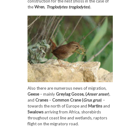
construction for the nest (moss in the case of
the
Wren
,
Troglodytes troglodytes
).
Also there are numerous news of migration,
Geese
– mainly
Greylag Goose, (
Anser anser
),
and
Cranes
–
Common Crane (
Grus grus
) –
towards the north of Europe and
Martins
and
Swalows
arriving from Africa, shorebirds
throughout coast line and wetlands, raptors
flight on the migratory road.