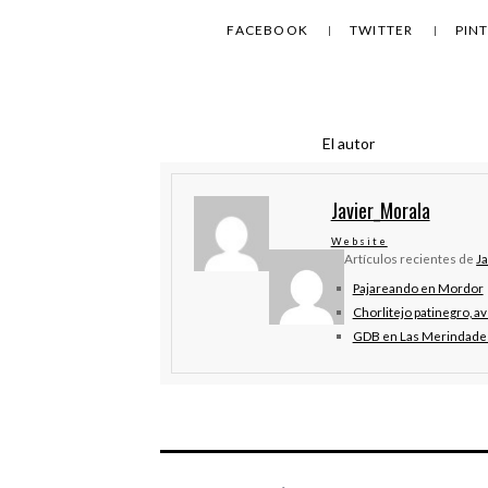
FACEBOOK
TWITTER
PIN
El autor
Javier_Morala
Website
Artículos recientes de
J
Pajareando en Mordor
Chorlitejo patinegro, av
GDB en Las Merindade