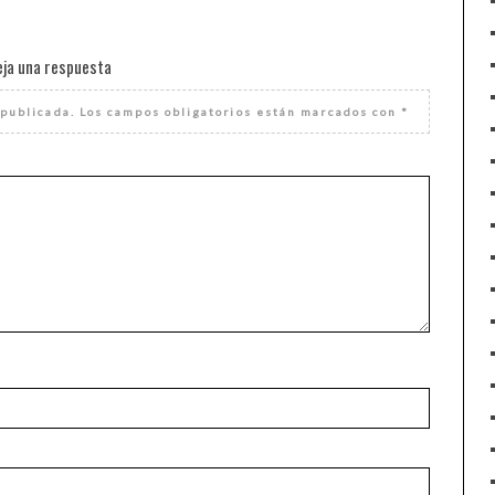
eja una respuesta
 publicada.
Los campos obligatorios están marcados con
*