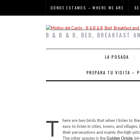
DÓNDE ESTAMOS – WHERE WE ARE
SE
B & B & B, BED, BREAKFAST A
LA POSADA
PREPARA TU VISITA – 
T
here are two birds that when I listen to the
easy to listen in cities, towns, and villages, 
their persecutions and mainly the high-pi
The other species is the
Golden Oriole
, bi