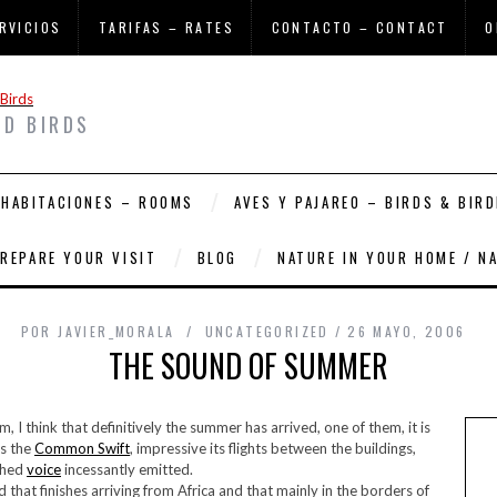
RVICIOS
TARIFAS – RATES
CONTACTO – CONTACT
O
ND BIRDS
HABITACIONES – ROOMS
AVES Y PAJAREO – BIRDS & BIRD
PREPARE YOUR VISIT
BLOG
NATURE IN YOUR HOME / N
POR
JAVIER_MORALA
UNCATEGORIZED
26 MAYO, 2006
THE SOUND OF SUMMER
m, I think that definitively the summer has arrived, one of them, it is
is the
Common Swift
, impressive its flights between the buildings,
tched
voice
incessantly emitted.
rd that finishes arriving from Africa and that mainly in the borders of