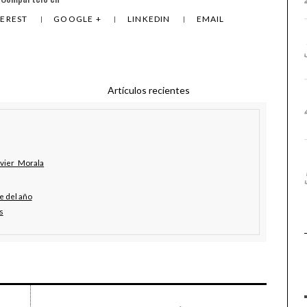
TEREST
GOOGLE +
LINKEDIN
EMAIL
Artículos recientes
avier_Morala
e del año
s