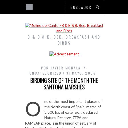
B & B & B, BED, BREAKFAST AND
BIRDS
POR
JAVIER_MORALA
UNCATEGORIZED
31 MAYO, 2006
BIRDING SITE OF THE MONTH:THE
SANTOÑA MARSHES
O
ne of the most important places of
the North coast of Spain, marsh of
3,500 ha. of extension, declared
Natural Reserve, ZEPA and
RAMSAR place, is in the union of estuary of