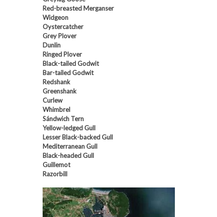
Red-breasted Merganser
Widgeon
Oystercatcher
Grey Plover
Dunlin
Ringed Plover
Black-tailed Godwit
Bar-tailed Godwit
Redshank
Greenshank
Curlew
Whimbrel
Sándwich Tern
Yellow-ledged Gull
Lesser Black-backed Gull
Mediterranean Gull
Black-headed Gull
Guillemot
Razorbill