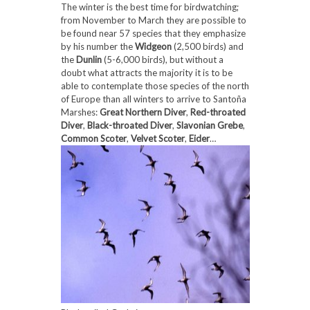
The winter is the best time for birdwatching;
from November to March they are possible to
be found near 57 species that they emphasize
by his number the
Widgeon
(2,500 birds) and
the
Dunlin
(5-6,000 birds), but without a
doubt what attracts the majority it is to be
able to contemplate those species of the north
of Europe than all winters to arrive to Santoña
Marshes:
Great Northern Diver
,
Red-throated
Diver
,
Black-throated Diver
,
Slavonian Grebe
,
Common Scoter
,
Velvet Scoter
,
Eider
…