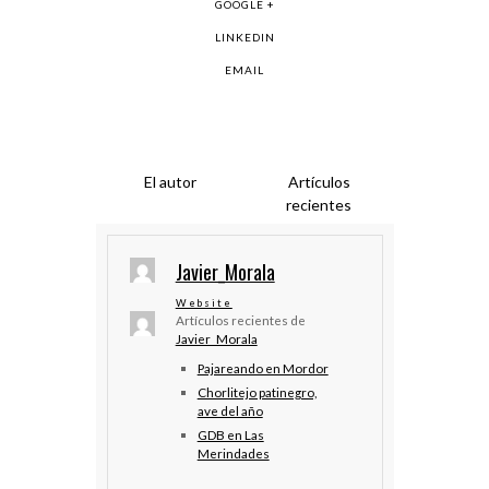
GOOGLE +
LINKEDIN
EMAIL
El autor
Artículos
recientes
Javier_Morala
Website
Artículos recientes de
Javier_Morala
Pajareando en Mordor
Chorlitejo patinegro,
ave del año
GDB en Las
Merindades