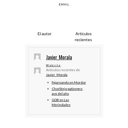
EMAIL
El autor
Artículos
recientes
Javier_Morala
Website
Artículos recientes de
Javier_Morala
Pajareando en Mordor
Chorlitejo patinegro,
ave del año
GDB en Las
Merindades