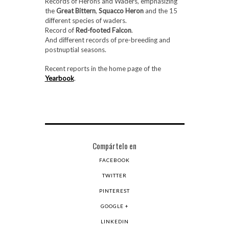
Records of Herons and Waders, emphasizing
the
Great Bittern
,
Squacco Heron
and the 15
different species of waders.
Record of
Red-footed Falcon
.
And different records of pre-breeding and
postnuptial seasons.
Recent reports in the home page of the
Yearbook
.
Compártelo en
FACEBOOK
TWITTER
PINTEREST
GOOGLE +
LINKEDIN