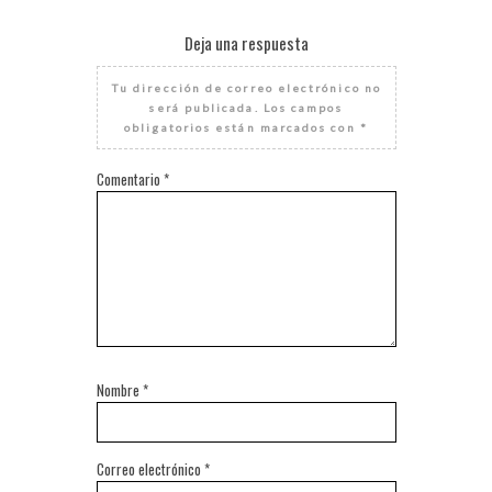
Deja una respuesta
Tu dirección de correo electrónico no
será publicada.
Los campos
obligatorios están marcados con
*
Comentario
*
Nombre
*
Correo electrónico
*