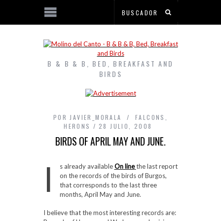
B & B & B, BED, BREAKFAST AND
BIRDS
POR
JAVIER_MORALA
FALCONS
,
HERONS
28 JULIO, 2008
BIRDS OF APRIL MAY AND JUNE.
I
s already available
On line
the last report
on the records of the birds of Burgos,
that corresponds to the last three
months, April May and June.
I believe that the most interesting records are: