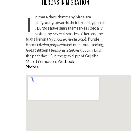
HERONS IN MIGRATION
I
n these days that many birds are
emigrating towards their breeding places
, Burgos have seen themselves specially
visited by several species of herons, the
Night Heron (
Nycticorax nycticorax
), Purple
Heron (
Ardea purpurea
)
and most outstanding,
Great Bittern
(
Botaurus stellaris
),
seen a bird
the past day 15 in the gravel pit of Grijalba.
More information:
Yearbook
Photos