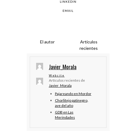
LINKEDIN
EMAIL
El autor
Artículos
recientes
Javier_Morala
Website
Artículos recientes de
Javier_Morala
Pajareando en Mordor
Chorlitejo patinegro,
ave del año
GDB en Las
Merindades